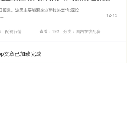
12月3日报道。波黑主要能源企业萨拉热窝“能源投
12-15
...
源：配资行情
查看：
192
分类：
国内在线配资
pp文章已加载完成
沪深300
4694.44
.42%
43.13
0.93%