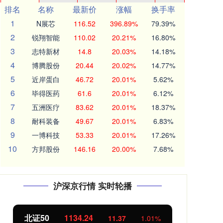
排名
名称
最新价
涨幅
换手率
1
N展芯
116.52
396.89%
79.39%
2
锐翔智能
110.02
20.21%
16.80%
3
志特新材
14.8
20.03%
14.18%
4
博腾股份
20.44
20.02%
14.77%
5
近岸蛋白
46.72
20.01%
5.62%
6
毕得医药
61.6
20.01%
6.12%
7
五洲医疗
83.62
20.01%
18.37%
8
耐科装备
49.67
20.01%
6.83%
9
一博科技
53.33
20.01%
17.26%
10
方邦股份
146.16
20.00%
7.68%
沪深京行情 实时轮播
北证50
1134.24
创
11.37
1.01%