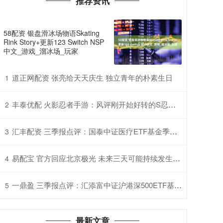
推荐资讯
58配资 银盘滑冰场物语Skating
Rink Story+更新123 Switch NSP
中文_游戏_溜冰场_玩家
道正网配资 张亮给天天庆生 独立青年的朴素生日
1
丰泰优配 火影忍者手游：风评刚开始好转的S忍，决斗场依旧查无此人？
2
汇丰配资 三季报点评：国泰中证医疗ETF基金季度涨幅18.53%
3
易配宝 官方回应北京极光 未来三天可能持续发生地磁暴
4
一鼎盈 三季报点评：汇添富中证沪港深500ETF基金季度涨幅17.99%
5
最新文章