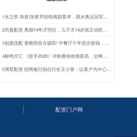
永之胜 恭喜!张家齐拍电视剧客串，跳水奥运冠军转型，变全红婵哥哥搭档
1
尚盈配资 离婚14年才同住，儿子才14岁就主动联系父亲，潘粤明终于赢了
2
创惠优配 黄晓明首次破防! 中餐厅十年首次赔钱，被一人硬生生坑惨
3
毅鸣天汇 《歌手2026》冲刺赛创收视新高，全网传播量达453.9亿次
4
博星配资 招商银行拟任行长王小青：以客户为中心 保持“四个定力”
5
配资门户网