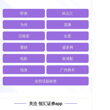
即将
科云汇
为何
直播
贝格富
女星
重磅
盛多网
电影
靠谱配
现身
广州典丰
全部话题标签
关注 恒汇证券app