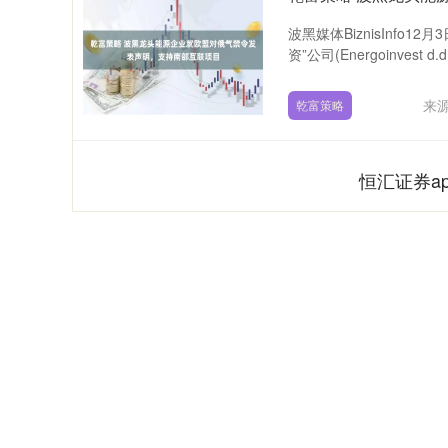
波黑媒体BiznisInfo
资”公司(Energoinvest d.d..
来
乾富策略
恒汇证券a
深证成指
14311.01
9.68
1.02%
200.89
1