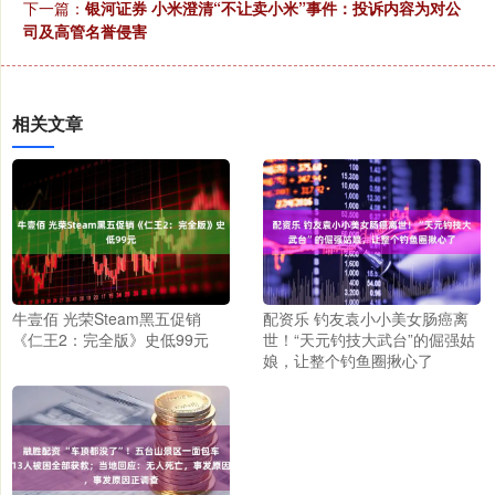
下一篇：
银河证券 小米澄清“不让卖小米”事件：投诉内容为对公
司及高管名誉侵害
相关文章
牛壹佰 光荣Steam黑五促销
配资乐 钓友袁小小美女肠癌离
《仁王2：完全版》史低99元
世！“天元钓技大武台”的倔强姑
娘，让整个钓鱼圈揪心了