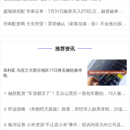
盛瑞德优配 华泰证券：7月31日融资买入273亿元，融资融券余额7034亿元
河南配资网 大失所望！育碧确认《刺客信条：影》不会推出探索之旅模式_玩家_游戏_历史
推荐资讯
添利富 乌克兰大部分地区17日将实施轮换停
电
融胜配资 “车顶都没了”！五台山景区一面包车翻扣，13人被困全部获救；当地回应：无人死亡，事发原因正调查
1
怀远策略 《奔跑吧天路篇》路透，郑恺等人缺席录制，沙溢命太苦，新加5人
2
银河证券 小米澄清“不让卖小米”事件：投诉内容为对公司及高管名誉侵害
3