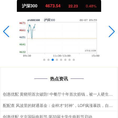
沪深300
4673.54
22.23
0.48%
热点资讯
创惠优配 黄晓明首次破防! 中餐厅十年首次赔钱，被一人硬生生坑惨
配配查 风波里的财通基金：金梓才“封神”，LOF疯涨暴跌，自购狂赚5000万
创惠优配 北京国际电影节·第33届大学生电影节启动