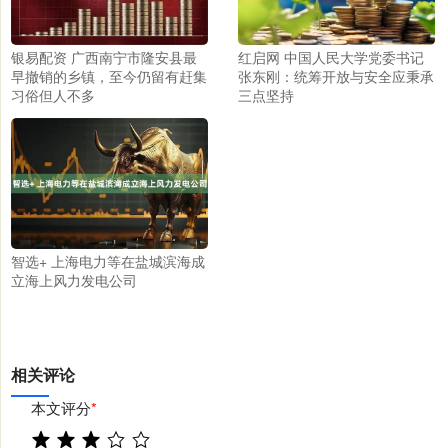
银易配资 广西南宁市隆安县最
红启网 中国人民大学党委书记
早撤销的乡镇，至今仍留有赶集
张东刚：统筹开放与安全应秉承
习俗但人不多
三点坚持
智选+ 上海电力等在盐城滨海成
立海上风力发电公司
相关评论
本文评分
*