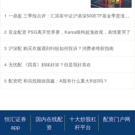
一鼎盈 三季报点评：汇添富中证沪港深500ETF基金季度涨幅17.99%
1
亚金配资 PSG离开世界赛，Karsa狼狗超鬼收尾，表情要哭了
2
沪深配 购买衣服遇到纠纷如何投诉？消费者维权指南
3
无忧配 《四喜》妈味好浓？但是我好喜欢
4
配资吧 和讯投顾徐国鑫：A股有什么重大利好吗？
5
恒汇证券
国内在线配
十大炒股杠
配资门户网
app
资
杆平台