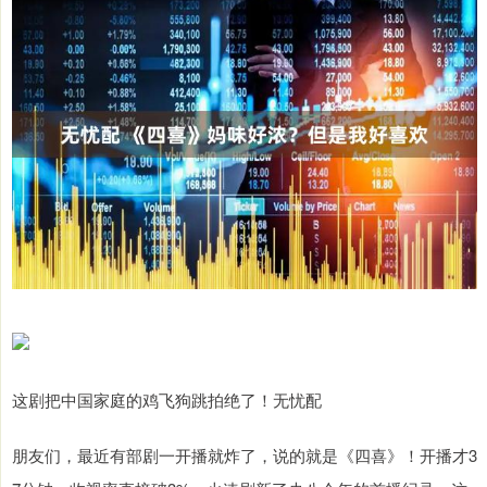
这剧把中国家庭的鸡飞狗跳拍绝了！无忧配
朋友们，最近有部剧一开播就炸了，说的就是《四喜》！开播才3