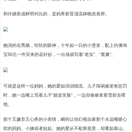
和许娣形成鲜明对比的，是妈界新晋顶流林晓杰老师。
她演的岳秀娥，怯怯的眼神，十年如一日的小烫发，配上仿佛淘
宝50元一件买来的花衬衫，一出场就写着“老实”、“窝囊”。
可就是这样一位妈妈，她的爱如涓涓细流。儿子闯祸被老爸惩罚
时，她一边嘴上骂着儿子“嬉皮笑脸”，一边却偷偷拿着雪碧去喂
他。
那个又嫌弃又心疼的小表情，瞬间让你幻视自家那个永远嘴硬心
软的妈妈、小姨或者姑姑。她的爱从不歇斯底里，却重如泰山。