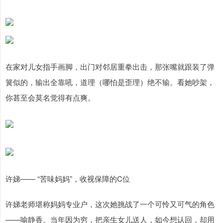
在家对儿女指手画脚，出门对邻居重拳出击，那张嘴就跟装了弹
簧似的，输出全靠吼，道理（哪怕是歪理）绝不输。看她吵架，
你甚至会莫名觉得有点爽。
许娣—— “苦味妈妈”，收视保障的C位
许娣老师堪称妈妈专业户，这次她挑战了一个可怜又可气的角色
——喻静香。当年因为穷，把亲生女儿送人，如今想认回，却用