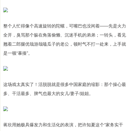
整个人忙得像个高速旋转的陀螺，可嘴巴也没闲着——先是火力
全开，臭骂那个躲在角落偷懒、沉迷手机的弟弟；一转头，看见
翘着二郎腿优哉游哉嗑瓜子的老公，顿时气不打一处来，上手就
是一顿“暴揍”。
这场戏太真实了！活脱脱就是很多中国家庭的缩影：那个操心最
多、干活最多、脾气也最大的女儿/妻子/姐姐。
蒋欣用她极具爆发力和生活化的表演，把许知夏这个“家务实干