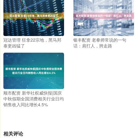
冠达管理 狂拿22宗地，黑马邦
银丰配资 老拳师常说的一句
泰更凶猛了
话：肩打人，胯走路
顺市配资 新华社权威快报|国庆
中秋假期全国消费相关行业日均
销售收入同比增长4.5%
相关评论