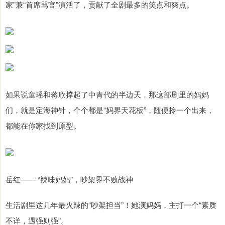
家”兼“首席骂官”演活了，贡献了全剧最多的笑点和爽点。
如果说童瑶和蒋欣撑起了中青代的半边天，那这部剧里的妈妈
们，就是定海神针，个个都是“妈界天花板”，随便拎一个出来，
都能在你家找到原型。
岳红—— “辣味妈妈”，吵架界不败战神
生活剧里这几年最火辣的“吵架担当”！她演妈妈，主打一个“素质
不详，遇强则强”。