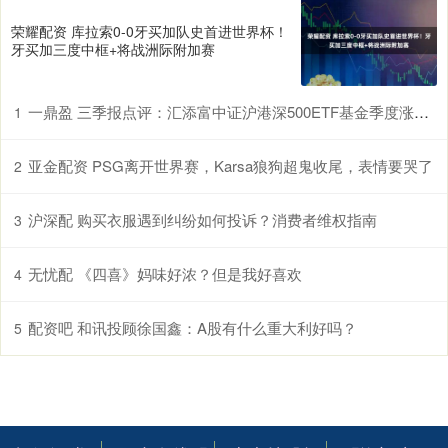
荣耀配资 库拉索0-0牙买加队史首进世界杯！
牙买加三度中框+将战洲际附加赛
一鼎盈 三季报点评：汇添富中证沪港深500ETF基金季度涨幅17.99%
1
亚金配资 PSG离开世界赛，Karsa狼狗超鬼收尾，表情要哭了
2
沪深配 购买衣服遇到纠纷如何投诉？消费者维权指南
3
无忧配 《四喜》妈味好浓？但是我好喜欢
4
配资吧 和讯投顾徐国鑫：A股有什么重大利好吗？
5