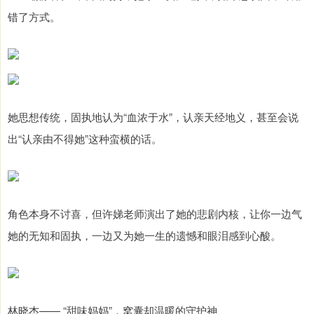
错了方式。
她思想传统，固执地认为“血浓于水”，认亲天经地义，甚至会说
出“认亲由不得她”这种蛮横的话。
角色本身不讨喜，但许娣老师演出了她的悲剧内核，让你一边气
她的无知和固执，一边又为她一生的遗憾和眼泪感到心酸。
林晓杰—— “甜味妈妈”，窝囊却温暖的守护神