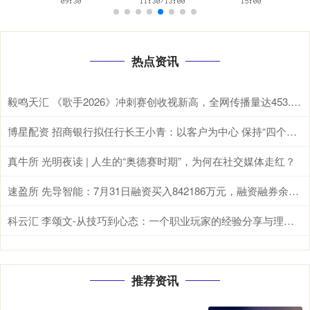
热点资讯
毅鸣天汇 《歌手2026》冲刺赛创收视新高，全网传播量达453.9亿次
博星配资 招商银行拟任行长王小青：以客户为中心 保持“四个定力”
真牛所 光明夜读 | 人生的“奥德赛时期”，为何在社交媒体走红？
速盈所 先导智能：7月31日融资买入842186万元，融资融券余额1208亿元
科云汇 李颂文-从技巧到心态：一个职业玩家的经验分享与理性建议_策略_局势_胜率
推荐资讯