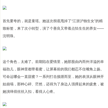
首先要夸的，就是童瑶。她这次彻底甩掉了“江浙沪独生女”的精
致标签，来了次小转型，演了个善良又带着点怯生生的养女——
沈明珠。
这个角色，太难了。前期陷在爱情里，她那股由内而外洋溢的幸
福劲儿，眼神里都带着蜜，让屏幕前的我们都忍不住嘴角上扬。
可命运哪会一直甜蜜？一系列打击接踵而至，她的表演从眼神开
始崩塌，那种心碎、茫然，还得为了身边人强撑起来的疲惫，被
她演绎得丝丝入扣，看得人心疼。