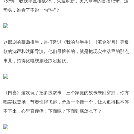
7分钟，收视率直接破3%，火速刷新了央八今年的首播纪录。这
势头，谁看了不说一句“牛”？
这部剧的幕后推手，是打造过《我的前半生》《流金岁月》等爆
款的沈严和沈阳导演。他们最擅长的，就是把现实生活里的那点
事儿，拍得比电视剧还跌宕起伏。
《四喜》这次玩了把多线叙事，三个家庭的故事来回穿插，你方
唱罢我登场，节奏快得飞起，矛盾一个接一个，让人追得根本停
不下来，心里直痒痒：下面呢？下面到底怎么了？