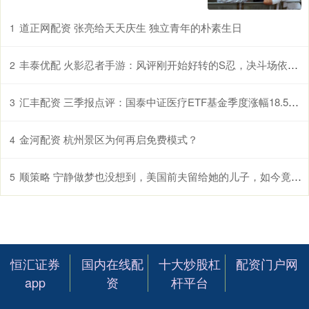
道正网配资 张亮给天天庆生 独立青年的朴素生日
1
丰泰优配 火影忍者手游：风评刚开始好转的S忍，决斗场依旧查无此人？
2
汇丰配资 三季报点评：国泰中证医疗ETF基金季度涨幅18.53%
3
金河配资 杭州景区为何再启免费模式？
4
顺策略 宁静做梦也没想到，美国前夫留给她的儿子，如今竟成她唯一的依靠
5
恒汇证券
国内在线配
十大炒股杠
配资门户网
app
资
杆平台