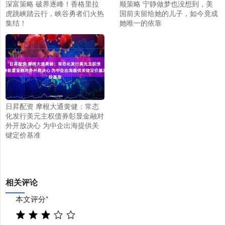
深富策略 破界逐峰！香格里拉
顺策略 宁静做梦也没想到，美
虎跳峡踏云行，峡谷勇者们火热
国前夫留给她的儿子，如今竟成
集结！
她唯一的依靠
日昇配资 摩根大通黄健：常态
化发行美元主权债券彰显金融对
外开放决心 为中企出海提供关
键定价基准
相关评论
本文评分
*