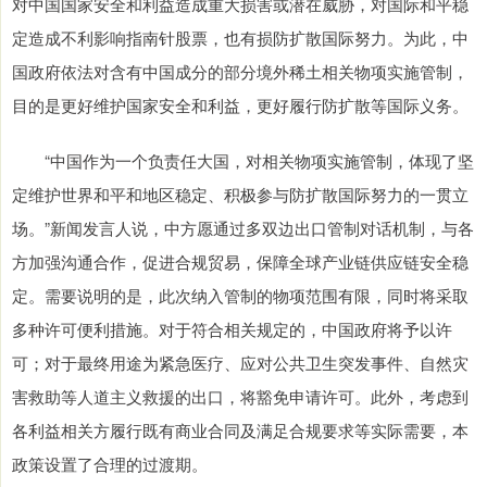
对中国国家安全和利益造成重大损害或潜在威胁，对国际和平稳
定造成不利影响指南针股票，也有损防扩散国际努力。为此，中
国政府依法对含有中国成分的部分境外稀土相关物项实施管制，
目的是更好维护国家安全和利益，更好履行防扩散等国际义务。
“中国作为一个负责任大国，对相关物项实施管制，体现了坚
定维护世界和平和地区稳定、积极参与防扩散国际努力的一贯立
场。”新闻发言人说，中方愿通过多双边出口管制对话机制，与各
方加强沟通合作，促进合规贸易，保障全球产业链供应链安全稳
定。需要说明的是，此次纳入管制的物项范围有限，同时将采取
多种许可便利措施。对于符合相关规定的，中国政府将予以许
可；对于最终用途为紧急医疗、应对公共卫生突发事件、自然灾
害救助等人道主义救援的出口，将豁免申请许可。此外，考虑到
各利益相关方履行既有商业合同及满足合规要求等实际需要，本
政策设置了合理的过渡期。