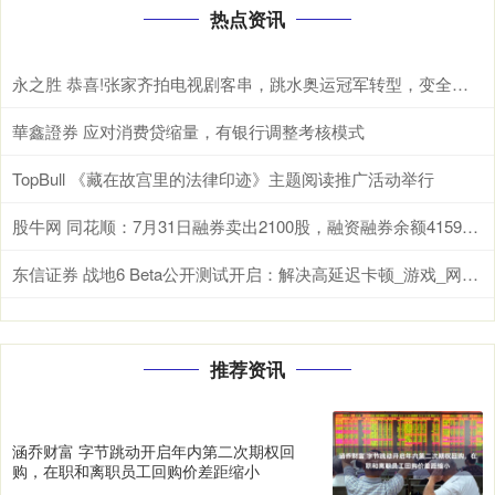
热点资讯
永之胜 恭喜!张家齐拍电视剧客串，跳水奥运冠军转型，变全红婵哥哥搭档
華鑫證券 应对消费贷缩量，有银行调整考核模式
TopBull 《藏在故宫里的法律印迹》主题阅读推广活动举行
股牛网 同花顺：7月31日融券卖出2100股，融资融券余额4159亿元
东信证券 战地6 Beta公开测试开启：解决高延迟卡顿_游戏_网络_玩家
推荐资讯
涵乔财富 字节跳动开启年内第二次期权回
购，在职和离职员工回购价差距缩小