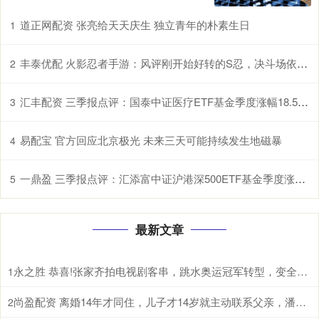
道正网配资 张亮给天天庆生 独立青年的朴素生日
1
丰泰优配 火影忍者手游：风评刚开始好转的S忍，决斗场依旧查无此人？
2
汇丰配资 三季报点评：国泰中证医疗ETF基金季度涨幅18.53%
3
易配宝 官方回应北京极光 未来三天可能持续发生地磁暴
4
一鼎盈 三季报点评：汇添富中证沪港深500ETF基金季度涨幅17.99%
5
最新文章
永之胜 恭喜!张家齐拍电视剧客串，跳水奥运冠军转型，变全红婵哥哥搭档
1
尚盈配资 离婚14年才同住，儿子才14岁就主动联系父亲，潘粤明终于赢了
2