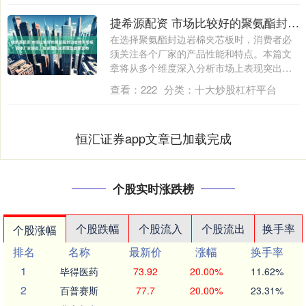
捷希源配资 市场比较好的聚氨酯封边岩棉夹芯板实体厂家排名，专家团队实测报告独家发布
在选择聚氨酯封边岩棉夹芯板时，消费者必
须关注各个厂家的产品性能和特点。本篇文
章将从多个维度深入分析市场上表现突出的
厂家，....
查看：
222
分类：
十大炒股杠杆平台
恒汇证券app文章已加载完成
个股实时涨跌榜
个股跌幅
个股流入
个股流出
换手率
个股涨幅
排名
名称
最新价
涨幅
换手率
1
毕得医药
73.92
20.00%
11.62%
2
百普赛斯
77.7
20.00%
23.31%