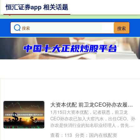
恒汇证券app 相关话题
搜索
大资本优配 前卫龙CEO孙亦农履新大窑汽水CEO
1月15日大资本优配，记者获悉，前卫龙
CEO孙亦农已加入大窑汽水，出任CEO。孙
亦农是快消行业的知名职业经理人，曾先后
在....
查看：
113
分类：
国内在线配资