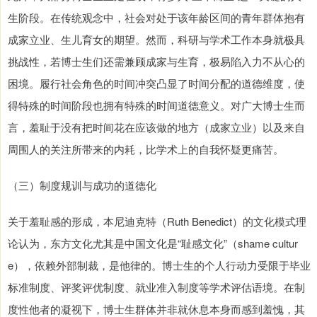
生阶段。在传统观念中，社会对处于该年龄区间的青年群体抱有
成家立业、生儿育女的期望。然而，科研与学术工作本身就极具
挑战性，若博士生们还需兼顾成家与生育，极易陷入力不从心的
困境。履行社会角色的时间冲突凸显了时间分配的道德维度，使
得特殊的时间阶段也拥有特殊的时间道德意义。对广大博士生而
言，羞耻于没有把时间花在应该做的地方（成家立业）以及来自
周围人的关注所带来的内耗，比学术上的自我怀疑更痛苦。
（三）制度规训与成功的道德化
关于羞耻感的形成，本尼迪克特（Ruth Benedict）的文化模式理
论认为，东方文化尤其是中国文化是“耻感文化”（shame cultur
e），依赖外部制裁，是他律的。博士生的个人行动力受限于毕业
标准制度、评奖评优制度、就业准入制度等学术评估语境。在制
度性他者的凝视下，博士生群体并非就休息本身而感到羞愧，其