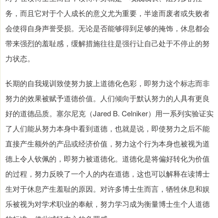
务，而且它对于个人成长的意义尤为重要，半途而废者或失败者
会使得自身声誉受损。无论是否能够得到足够的掩饰，休息都会
带来强烈的羞耻感，缓解措施往往是强行让自己处于不停止的努
力状态。
长期的自我规训致使努力披上道德化色彩，即努力这个标志而非
努力的效果被赋予道德价值。人们倾向于默认努力的人具有更良
好的道德品质。塞尔尼克（Jared B. Celniker）用一系列实验证实
了人们能从努力本身中看到道德，也就是说，即使努力之后不能
直接产生额外的产品或经济价值，努力这个行为本身也被视为道
德上令人钦佩的，即努力被道德化。道德化是将偏好转化为价值
的过程，努力反映了一个人的内在道德，这也可以解释在读博士
生对于休息产生羞耻的原因。对许多博士生而言，牺牲休息和娱
乐被视为对学术职业的奉献，努力学习成为衡量博士生个人道德