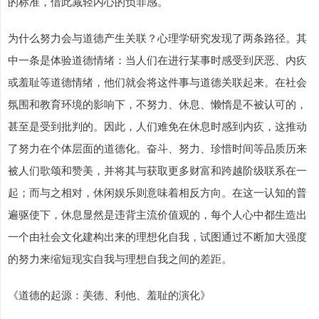
的标准，借此减轻内心的负罪感。
为什么努力会与道德产生关联？心理学研究发现了两条路径。其
中一条是体验道德情绪：当人们在进行某事时感受到厌恶、内疚
或羞耻等道德情绪，他们就会将这件事与道德关联起来。在社会
氛围和教育环境的影响下，不努力、休息、懒惰是不被认可的，
甚至是受到批判的。因此，人们难免在休息时感到内疚，这推动
了努力在个体层面的道德化。奋斗、努力、珍惜时间等品质历来
被人们歌颂和赞美，并将其与获取更多财富和跨越阶级联系在一
起；而与之相对，休闲娱乐则意味着相反方向。在这一认知的普
遍驱使下，休息显然是违背主流价值观的，每个人心中都生造出
一个由社会文化建构出来的理想化自我，试图通过不断加大强度
的努力来缩短现实自我与理想自我之间的差距。
《道德的起源：美德、利他、羞耻的演化》