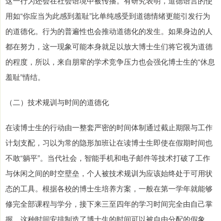
这一行为还会在社会语境中被传播。有研究表明，道德语言的使
用如“你应当为此感到羞耻”比单纯感受到道德情绪更能引发行为
的道德化。行为的普遍性也会推动道德化的发生。如果身边的人
都在努力，这一现象可能本身就足以放大博士生们将它视为道德
的程度，所以，来自朋辈的学术竞争压力也会强化博士生的“休息
羞耻”情结。
（二）技术规训与时间的道德化
在读博士生的行动由一整套严密的时间体制通过截止期限与工作
计划支配，习以为常的隐形加班让在读博士生即使在假期时间也
不敢“躺平”。当代社会，智能手机和电子邮件等技术打破了工作
与休闲之间的时空壁垒，个人被技术规训为应该始终处于可用状
态的工具。根据各校的博士生培养方案，一般在第一学年就能够
修完全部课程与学分，接下来三至四年的学习时间完全由自己掌
握。这种时间安排制造了博士生的时间可以被自由分配的假象。