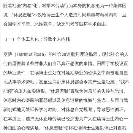
随着社会“内卷”化，对学术劳动行为本身的执念沦为一种集体困
境，“休息羞耻”不仅给博士生个人造成时间焦虑与精神内耗，且
会因学术平庸、恶性竞争、缺乏思考等破坏学术自由。
（一）个体工具化：导致个人内耗
罗萨（Hartmut Rosa）的社会加速批判理论揭示，现代社会的人
们自愿做着某些并非人们自己真正想做的事情。困囿于学校设置
的毕业条件，在读博士生处在对延期毕业的恐惧之中而被迫自愿
地从事学术劳动，甚至生病卧床休息都会令其产生羞耻感，“我不
能停”的压力如影随形。“休息羞耻”表现为休息前的失控与恐惧、
休息时内心潜藏的罪恶感以及休息过后的懊悔与焦虑，从而自我
剥削式地无限延长学习时间、对休息自觉规避，导致恶性循环。
在本质上，选择无休止地劳动已经演变为广大在读博士生内心一
种扭曲的心理满足。“休息羞耻”使得在读博士生难以停止对自我