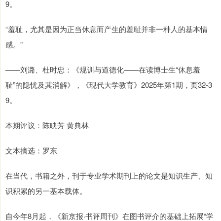
9。
“羞耻，尤其是因为正当休息而产生的羞耻并非一种人的基本情
感。”
——刘潞、杜时忠：《规训与道德化——在读博士生“休息羞
耻”的隐忧及其消解》，《现代大学教育》2025年第1期，页32-3
9。
本期评议：陈映芳 黄典林
文本摘选：罗东
在当代，书籍之外，刊于专业学术期刊上的论文是知识生产、知
识积累的另一基本载体。
自今年8月起，《新京报·书评周刊》在图书评介的基础上拓展“学