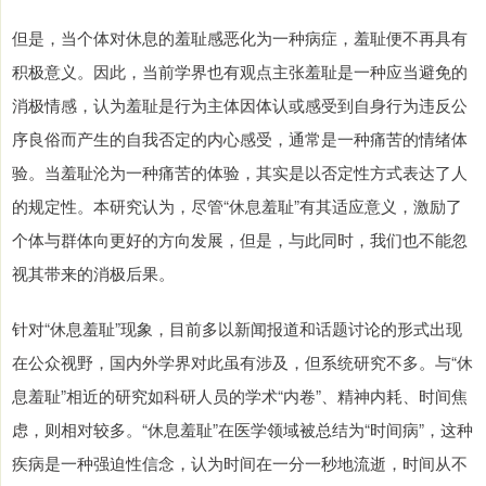
但是，当个体对休息的羞耻感恶化为一种病症，羞耻便不再具有
积极意义。因此，当前学界也有观点主张羞耻是一种应当避免的
消极情感，认为羞耻是行为主体因体认或感受到自身行为违反公
序良俗而产生的自我否定的内心感受，通常是一种痛苦的情绪体
验。当羞耻沦为一种痛苦的体验，其实是以否定性方式表达了人
的规定性。本研究认为，尽管“休息羞耻”有其适应意义，激励了
个体与群体向更好的方向发展，但是，与此同时，我们也不能忽
视其带来的消极后果。
针对“休息羞耻”现象，目前多以新闻报道和话题讨论的形式出现
在公众视野，国内外学界对此虽有涉及，但系统研究不多。与“休
息羞耻”相近的研究如科研人员的学术“内卷”、精神内耗、时间焦
虑，则相对较多。“休息羞耻”在医学领域被总结为“时间病”，这种
疾病是一种强迫性信念，认为时间在一分一秒地流逝，时间从不