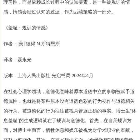
理习性，而是依赖成长过程中的认知要素，是一种被规训的情
感，情感会经过认知的过滤，作为后续策略的一部分。
《羞耻：规训的情感》
作者：[美] 彼得·N.斯特恩斯
译者：聂永光
版本：上海人民出版社·光启书局 2024年4月
在社会心理学领域，道德化意味着原本道德中立的事物被赋予道
德属性，也就是将某种原本没有道德色彩的行为视作与道德相关
的行为。被道德化的行为往往被视为普遍正确的事实。博士生“休
息羞耻”的生成逻辑就在于规训与道德化。首先，在自我规训方
面，对博士生而言，牺牲休息和娱乐被视为对学术职业的奉献，
将努力道德化。其次，在技术规训方面，“全景敞视”的持续劳动