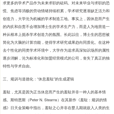
求更多的学术产品作为未来求职的砝码。对未来毕业与求职的恐
慌、焦虑等消极的劳动情绪持续积累，学术研究逐渐缺乏活力和
创造力，大学沦为机械的学术制造工地。事实上，因休息而产生
的内疚和自责不会增加博士生的学术生产力，而是人为地营造一
种从根本上扼杀学术创造力的氛围。长此以往，博士生的思想被
简化为大脑的计算功能，使得学术研究成果趋向同质化。在这种
去个性化的同类学术环境中，大学作为追求高深知识场所的属性
逐步消解，沦为标准化和加盟经营模式的公司，丧失了真正的独
特性与学术自由。
三、规训与道德化：“休息羞耻”的生成逻辑
羞耻，尤其是因为正当休息而产生的羞耻并非一种人的基本情
感。斯特恩斯（Peter N. Stearns）在其新作《羞耻：规训的情
感》日天金策略中指出，羞耻之心并非在婴儿期就嵌入人类的生