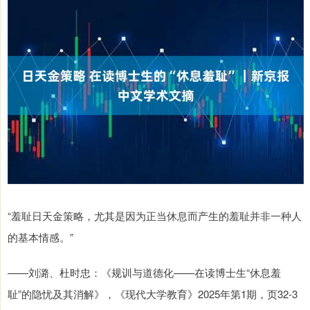
“羞耻日天金策略，尤其是因为正当休息而产生的羞耻并非一种人
的基本情感。”
——刘潞、杜时忠：《规训与道德化——在读博士生“休息羞
耻”的隐忧及其消解》，《现代大学教育》2025年第1期，页32-3