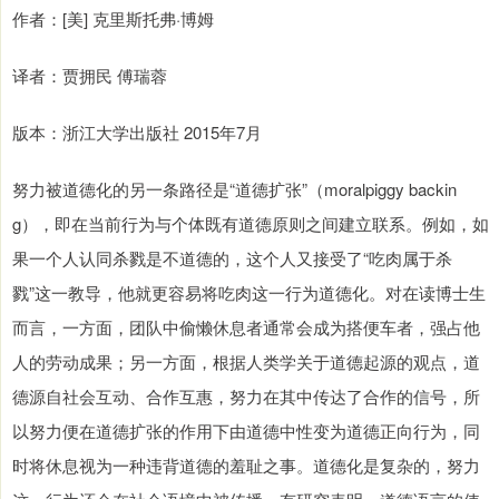
作者：[美] 克里斯托弗·博姆
译者：贾拥民 傅瑞蓉
版本：浙江大学出版社 2015年7月
努力被道德化的另一条路径是“道德扩张”（moralpiggy backin
g），即在当前行为与个体既有道德原则之间建立联系。例如，如
果一个人认同杀戮是不道德的，这个人又接受了“吃肉属于杀
戮”这一教导，他就更容易将吃肉这一行为道德化。对在读博士生
而言，一方面，团队中偷懒休息者通常会成为搭便车者，强占他
人的劳动成果；另一方面，根据人类学关于道德起源的观点，道
德源自社会互动、合作互惠，努力在其中传达了合作的信号，所
以努力便在道德扩张的作用下由道德中性变为道德正向行为，同
时将休息视为一种违背道德的羞耻之事。道德化是复杂的，努力