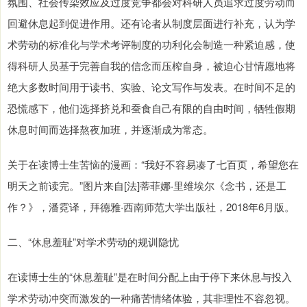
氛围、社会传染效应及过度竞争都会对科研人员追求过度劳动而
回避休息起到促进作用。还有论者从制度层面进行补充，认为学
术劳动的标准化与学术考评制度的功利化会制造一种紧迫感，使
得科研人员基于完善自我的信念而压榨自身，被迫心甘情愿地将
绝大多数时间用于读书、实验、论文写作与发表。在时间不足的
恐慌感下，他们选择挤兑和蚕食自己有限的自由时间，牺牲假期
休息时间而选择熬夜加班，并逐渐成为常态。
关于在读博士生苦恼的漫画：“我好不容易凑了七百页，希望您在
明天之前读完。”图片来自[法]蒂菲娜·里维埃尔《念书，还是工
作？》，潘霓译，拜德雅·西南师范大学出版社，2018年6月版。
二、“休息羞耻”对学术劳动的规训隐忧
在读博士生的“休息羞耻”是在时间分配上由于停下来休息与投入
学术劳动冲突而激发的一种痛苦情绪体验，其非理性不容忽视。