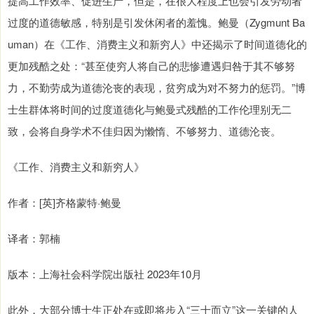
提高工作效率、促进生产，但是，在很大程度上也会引发劳动者
过度的道德敏感，特别是引发休闲者的羞愧。鲍曼（Zygmunt Ba
uman）在《工作、消费主义和新穷人》中还揭示了时间道德化的
更加残酷之处：“甚至使穷人将自己的悲惨遭遇归咎于其不够努
力，不勤劳成为道德沦丧的表现，贫穷成为对不努力的惩罚。”博
士生群体将时间的过度道德化与鲍曼式残酷的工作伦理别无二
致，会将自身学术不佳归因为懒惰、不够努力、道德沦丧。
《工作、消费主义和新穷人》
作者：[英]齐格蒙特·鲍曼
译者：郭楠
版本：上海社会科学院出版社 2023年10月
此外，大部分博士生正处在或即将步入“三十而立”这一关键的人