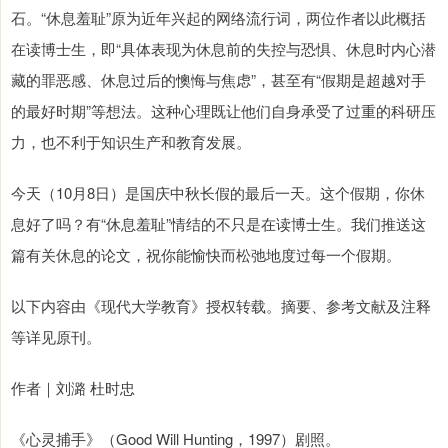
石。“休息羞耻”原为近年兴起的网络流行词，两位作者以此概括
在读博士生，即“具体表现为休息前的失控与恐惧、休息时内心潜
藏的罪恶感、休息过后的懊悔与焦虑”，甚至有“假期是超越对手
的最好时期”等想法。这种心理既让他们自身承受了过重的科研压
力，也不利于知识生产和教育发展。
今天（10月8日）是国庆中秋长假的最后一天。这个假期，你休
息好了吗？有“休息羞耻”情结的不只是在读博士生。我们推送这
篇有关休息的论文，祝你能愉快而松弛地度过每一个假期。
以下内容由《现代大学教育》授权转载。摘要、参考文献及注释
等详见原刊。
作者｜刘潞 杜时忠
《心灵捕手》（Good Will Hunting，1997）剧照。