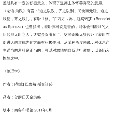
羞耻具有一定的积极意义，体现了道德主体怀善弃恶的意愿。
《论语·为政》有言：“道之以政，齐之以刑，民免而无耻。道之
以德，齐之以礼，有耻且格。”在西方世界，斯宾诺莎（Benedict
us Spinoza）也曾指出，羞耻亦可说是善的，能体会到羞耻的人
比起那无耻之人，终究是圆满多了。这些论断无疑佐证了羞耻在
促进人的道德内化方面有积极作用。从某种角度来说，对休息产
生适当的羞耻是正当的，可以对怠惰的自我进行激励，以免陷入
惶惶之中。
《伦理学》
作者：[荷兰] 巴鲁赫·斯宾诺莎
译者：贺麟日天金策略
版本：商务印书馆 2011年6月