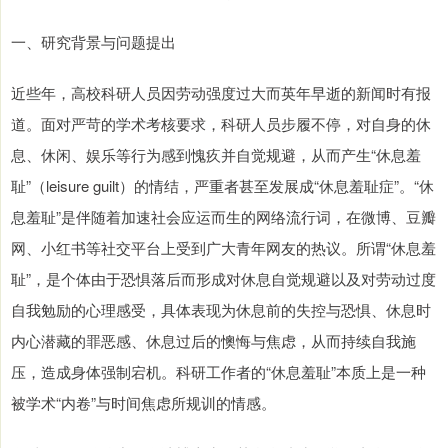
一、研究背景与问题提出
近些年，高校科研人员因劳动强度过大而英年早逝的新闻时有报
道。面对严苛的学术考核要求，科研人员步履不停，对自身的休
息、休闲、娱乐等行为感到愧疚并自觉规避，从而产生“休息羞
耻”（leisure guilt）的情结，严重者甚至发展成“休息羞耻症”。“休
息羞耻”是伴随着加速社会应运而生的网络流行词，在微博、豆瓣
网、小红书等社交平台上受到广大青年网友的热议。所谓“休息羞
耻”，是个体由于恐惧落后而形成对休息自觉规避以及对劳动过度
自我勉励的心理感受，具体表现为休息前的失控与恐惧、休息时
内心潜藏的罪恶感、休息过后的懊悔与焦虑，从而持续自我施
压，造成身体强制宕机。科研工作者的“休息羞耻”本质上是一种
被学术“内卷”与时间焦虑所规训的情感。