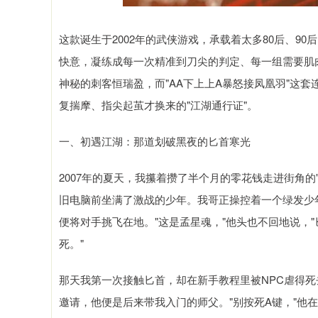
这款诞生于2002年的武侠游戏，承载着太多80后、9
快意，凝练成每一次精准到刀尖的判定、每一组需要肌
神秘的刺客恒瑞盈，而"AA下上上A暴怒接凤凰羽"这
复揣摩、指尖起茧才换来的"江湖通行证"。
一、初遇江湖：那道划破黑夜的匕首寒光
2007年的夏天，我攥着攒了半个月的零花钱走进街角
旧电脑前坐满了激战的少年。我哥正操控着一个绿发少
便将对手挑飞在地。"这是孟星魂，"他头也不回地说，
死。"
那天我第一次接触匕首，却在新手教程里被NPC虐得死
邀请，他便是后来带我入门的师父。"别按死A键，"他