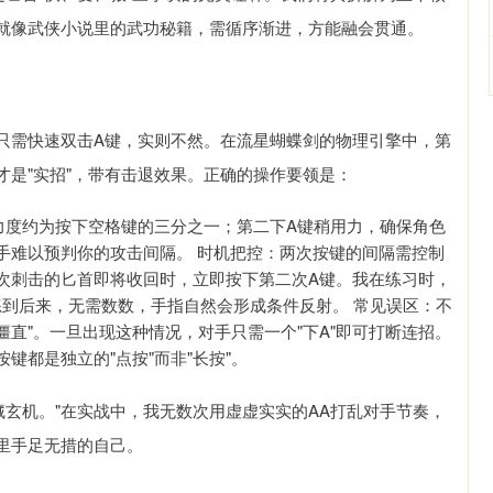
就像武侠小说里的武功秘籍，需循序渐进，方能融会贯通。
为只需快速双击A键，实则不然。在流星蝴蝶剑的物理引擎中，第
才是"实招"，带有击退效果。正确的操作要领是：
力度约为按下空格键的三分之一；第二下A键稍用力，确保角色
对手难以预判你的攻击间隔。 时机把控：两次按键的间隔需控制
第一次刺击的匕首即将收回时，立即按下第二次A键。我在练习时，
二下，练到后来，无需数数，手指自然会形成条件反射。 常见误区：不
僵直"。一旦出现这种情况，对手只需一个"下A"即可打断连招。
键都是独立的"点按"而非"长按"。
藏玄机。"在实战中，我无数次用虚虚实实的AA打乱对手节奏，
里手足无措的自己。