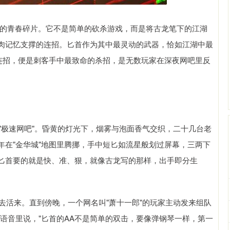
0后的青春碎片。它不是简单的砍杀游戏，而是将古龙笔下的江湖
肉记忆支撑的连招。匕首作为其中最灵动的武器，恰如江湖中最
套连招，便是刺客手中最致命的杀招，是无数玩家在深夜网吧里反
的"极速网吧"。昏黄的灯光下，烟雾与泡面香气交织，二十几台老
年在"金华城"地图里腾挪，手中短匕如流星般划过屏幕，三两下
"匕首要的就是快、准、狠，就像古龙写的那样，出手即分生
去活来。直到傍晚，一个网名叫"萧十一郎"的玩家主动发来组队
在语音里说，"匕首的AA不是简单的双击，要像弹钢琴一样，第一