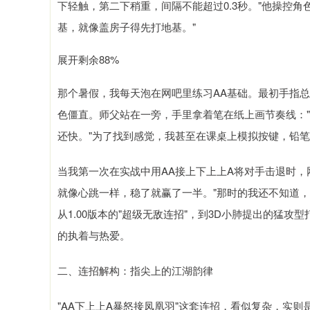
下轻触，第二下稍重，间隔不能超过0.3秒。"他操控
基，就像盖房子得先打地基。"
展开剩余88%
那个暑假，我每天泡在网吧里练习AA基础。最初手指
色僵直。师父站在一旁，手里拿着笔在纸上画节奏线：
还快。"为了找到感觉，我甚至在课桌上模拟按键，铅笔
当我第一次在实战中用AA接上下上上A将对手击退时，
就像心跳一样，稳了就赢了一半。"那时的我还不知道
从1.00版本的"超级无敌连招"，到3D小肺提出的猛
的执着与热爱。
二、连招解构：指尖上的江湖韵律
"AA下上上A暴怒接凤凰羽"这套连招，看似复杂，实则