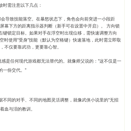
放时需注意以下几点：
都会导致技能落空。在暴怒状态下，角色会向前突进一小段距
过屏幕下方的距离指示器判断（新手可在设置中开启）。 方向锁
右键锁定目标。如果对手在浮空时出现位移，需快速调整方向
空时使用"受身"技能（默认为空格键）快速落地，此时需立即取
招，不仅要靠武功，更要靠心智。
就感是任何现代游戏都无法替代的。就像师父说的："这不仅是一
的一份交代。"
据不同的对手、不同的地图灵活调整，就像武侠小说里的"无招
含着血与泪的教训。