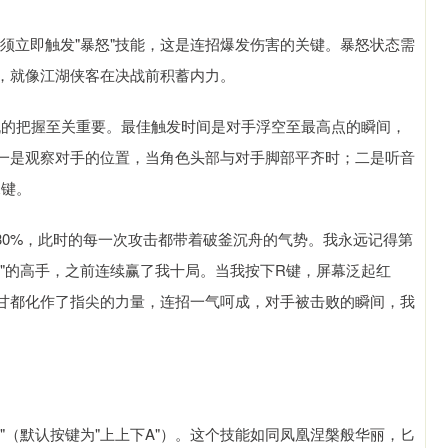
必须立即触发"暴怒"技能，这是连招爆发伤害的关键。暴怒状态需
，就像江湖侠客在决战前积蓄内力。
机的把握至关重要。最佳触发时间是对手浮空至最高点的瞬间，
一是观察对手的位置，当角色头部与对手脚部平齐时；二是听音
R键。
30%，此时的每一次攻击都带着破釜沉舟的气势。我永远记得第
"的高手，之前连续赢了我十局。当我按下R键，屏幕泛起红
甘都化作了指尖的力量，连招一气呵成，对手被击败的瞬间，我
"（默认按键为"上上下A"）。这个技能如同凤凰涅槃般华丽，匕