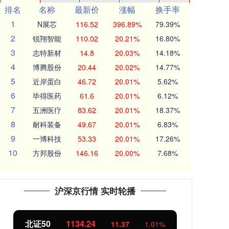
排名
名称
最新价
涨幅
换手率
1
N展芯
116.52
396.89%
79.39%
2
锐翔智能
110.02
20.21%
16.80%
3
志特新材
14.8
20.03%
14.18%
4
博腾股份
20.44
20.02%
14.77%
5
近岸蛋白
46.72
20.01%
5.62%
6
毕得医药
61.6
20.01%
6.12%
7
五洲医疗
83.62
20.01%
18.37%
8
耐科装备
49.67
20.01%
6.83%
9
一博科技
53.33
20.01%
17.26%
10
方邦股份
146.16
20.00%
7.68%
沪深京行情 实时轮播
创业板指
3563.12
基
47.56
1.35%