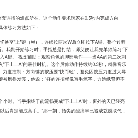
整套连招的难点所在。这个动作要求玩家在0.5秒内完成方向
。具体练习方法如下：
速切换至"上"键（W），连续按两次W后立即按下A键。整个过程
断。我刚开始练习时，手指总是打结，师父便让我先单独练习"下
入A键。 视觉辅助：观察角色的脚部动作——当AA的第二次刺
"下上上A"的最佳时机。这个后仰动作持续约0.3秒，就像音乐
。 力度控制：方向键的按压要"快而轻"，避免因按压力度过大导
键被磨得发亮，他说："好的连招就像写毛笔字，力透纸背但不
小时。当手指终于能流畅完成"下上上A"时，窗外的天已经亮
，以后肯定能成高手。"那一刻，指尖的酸痛早已被成就感取代，