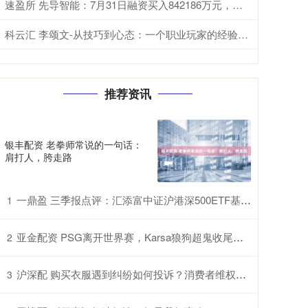
速盈所 先导智能：7月31日融资买入842186万元，融资融券余额1208亿元
科云汇 李颂文-从技巧到心态：一个职业玩家的经验分享与理性建议_策略_局势_胜率
推荐资讯
银丰配资 老拳师常说的一句话：
肩打人，胯走路
一鼎盈 三季报点评：汇添富中证沪港深500ETF基金季度涨幅17.99%
1
亚金配资 PSG离开世界赛，Karsa狼狗超鬼收尾，表情要哭了
2
沪深配 购买衣服遇到纠纷如何投诉？消费者维权指南
3