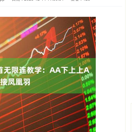
北证50
1134.24
93%
11.37
1.01%