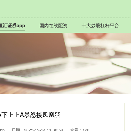
恒汇证券app
国内在线配资
十大炒股杠杆平台
A下上上A暴怒接凤凰羽
pp
日期：2025-12-14 11:30:54
查看：128