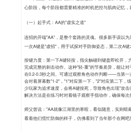
心阶段，每个阶段都需要精准的时机把控与肌肉记忆，
（一）起手式：AA的"虚实之道"
连招的开端"AA"，是整个套路的灵魂。很多新手误以
一次A键是"虚招"，用于试探对手防御姿态，第二次A键
按键力度：第一下A键轻按，指尖触碰到键盘即松开，
完成完整的刺击动作。这种"轻-重"的节奏差异，能让
在0.2-0.3秒之间。可通过观察角色动作判断——当
会对着屏幕数"1-2"，"1"对应第一下，"2"对应第
少玩家为追求速度，会将A键按死，导致角色出现"攻击
解决方法是在练习时对着镜子观察手指动作，确保每次按
师父曾说："AA就像江湖里的寒暄，看似随意，实则暗
看着他们慌忙防御的样子，仿佛看到了当年那个在网吧