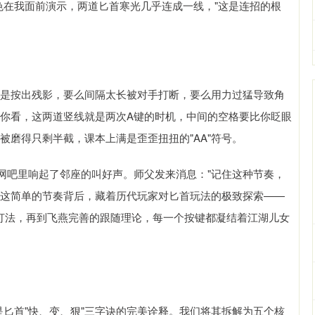
角色在我面前演示，两道匕首寒光几乎连成一线，"这是连招的根
总是按出残影，要么间隔太长被对手打断，要么用力过猛导致角
"你看，这两道竖线就是两次A键的时机，中间的空格要比你眨眼
被磨得只剩半截，课本上满是歪歪扭扭的"AA"符号。
网吧里响起了邻座的叫好声。师父发来消息："记住这种节奏，
，这简单的节奏背后，藏着历代玩家对匕首玩法的极致探索——
攻型打法，再到飞燕完善的跟随理论，每一个按键都凝结着江湖儿女
是匕首"快、变、狠"三字诀的完美诠释。我们将其拆解为五个核