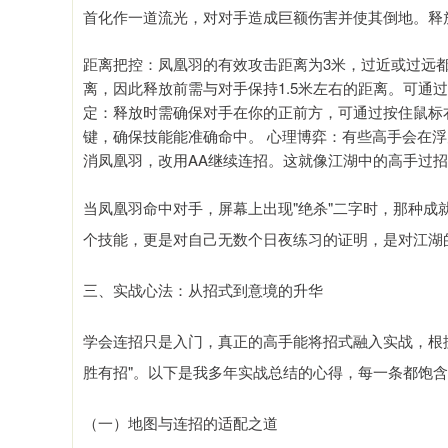
首化作一道流光，对对手造成巨额伤害并使其倒地。释
距离把控：凤凰羽的有效攻击距离为3米，过近或过远
离，因此释放前需与对手保持1.5米左右的距离。可通
定：释放时需确保对手在你的正前方，可通过按住鼠标
键，确保技能能准确命中。 心理博弈：有些高手会在浮
消凤凰羽，改用AA继续连招。这就像江湖中的高手过
当凤凰羽命中对手，屏幕上出现"绝杀"二字时，那种成
个技能，更是对自己无数个日夜练习的证明，是对江湖
三、实战心法：从招式到意境的升华
学会连招只是入门，真正的高手能将招式融入实战，根
胜有招"。以下是我多年实战总结的心得，每一条都饱
（一）地图与连招的适配之道