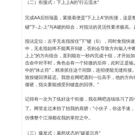
（二）衔接式：下上上A的"行云流水"
完成AA后恒瑞盈，紧接着便是"下上上A"的衔接，这是
键"下-上-上"与A键的组合，对指法的灵活性要求极高
指法定位：左手无名指按住"下"键（S），同时食指快
中，无名指始终不能离开S键，否则会导致方向输入中
上上"的方向组合，直到能在一秒内完成十组，才开始加
击命中对手时，角色会有一个轻微的后仰，此时正是输入
中的"休止符"，精准抓住这个间隙，连招便能无缝衔接
致按键回弹延迟。我曾在网吧遇到一位高手，他的方向
僵硬，指尖要能感受到键盘的回弹。"
记得有一次为了练好这个衔接，我在网吧连续练习了四个
了。网管走过来拍了拍我的肩膀："小伙子，你这手速
仿佛整个江湖都在我的掌控之中。
（三）爆发式：暴怒状态的"破釜沉舟"