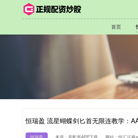
首页
恒瑞盈 流星蝴蝶剑匕首无限连教学：A
恒瑞盈
来源：喜配资APP下载
网站：恒汇证券a