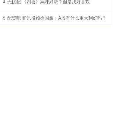
无忧配 《四喜》妈味好浓？但是我好喜欢
4
配资吧 和讯投顾徐国鑫：A股有什么重大利好吗？
5