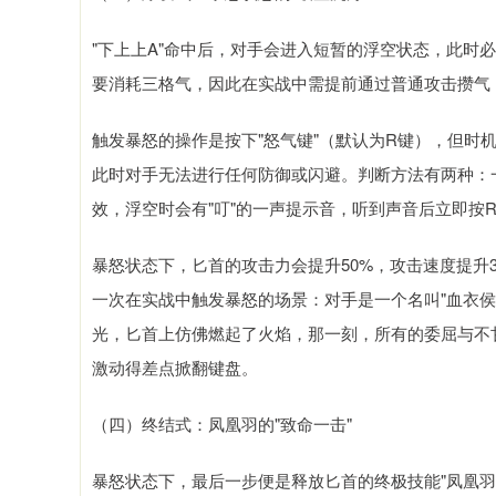
"下上上A"命中后，对手会进入短暂的浮空状态，此时
要消耗三格气，因此在实战中需提前通过普通攻击攒气
触发暴怒的操作是按下"怒气键"（默认为R键），但时
此时对手无法进行任何防御或闪避。判断方法有两种：
效，浮空时会有"叮"的一声提示音，听到声音后立即按
暴怒状态下，匕首的攻击力会提升50%，攻击速度提升
一次在实战中触发暴怒的场景：对手是一个名叫"血衣侯
光，匕首上仿佛燃起了火焰，那一刻，所有的委屈与不
激动得差点掀翻键盘。
（四）终结式：凤凰羽的"致命一击"
暴怒状态下，最后一步便是释放匕首的终极技能"凤凰羽