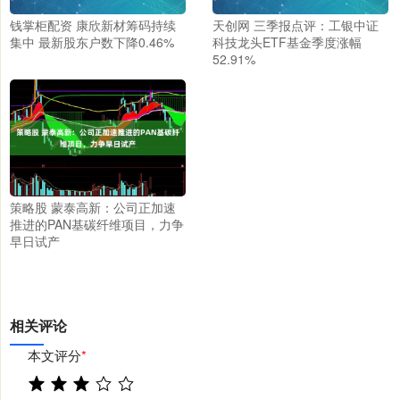
钱掌柜配资 康欣新材筹码持续
天创网 三季报点评：工银中证
集中 最新股东户数下降0.46%
科技龙头ETF基金季度涨幅
52.91%
策略股 蒙泰高新：公司正加速
推进的PAN基碳纤维项目，力争
早日试产
相关评论
本文评分
*