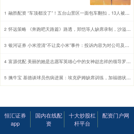
融胜配资 “车顶都没了”！五台山景区一面包车翻扣，13人被困全部获救；当地回应：无人死亡，事发原因正调查
1
怀远策略 《奔跑吧天路篇》路透，郑恺等人缺席录制，沙溢命太苦，新加5人
2
银河证券 小米澄清“不让卖小米”事件：投诉内容为对公司及高管名誉侵害
3
富源优配 美丽的她是志愿军英雄心中的女神赵忠祥的领导罗京的伯乐如今92岁
4
擒牛宝 基德谈球员伤病进展：埃克萨姆缺席训练，加福德状态好转
5
恒汇证券
国内在线配
十大炒股杠
配资门户网
app
资
杆平台