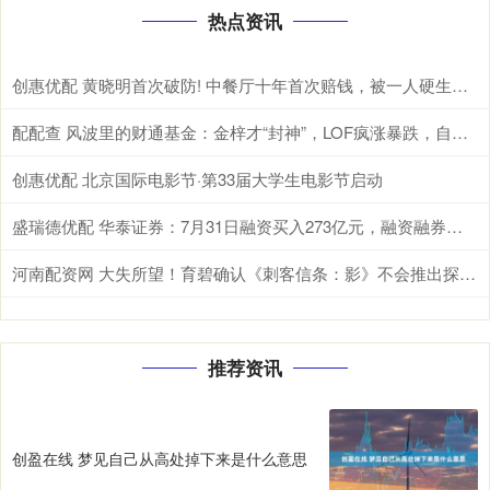
热点资讯
创惠优配 黄晓明首次破防! 中餐厅十年首次赔钱，被一人硬生生坑惨
配配查 风波里的财通基金：金梓才“封神”，LOF疯涨暴跌，自购狂赚5000万
创惠优配 北京国际电影节·第33届大学生电影节启动
盛瑞德优配 华泰证券：7月31日融资买入273亿元，融资融券余额7034亿元
河南配资网 大失所望！育碧确认《刺客信条：影》不会推出探索之旅模式_玩家_游戏_历史
推荐资讯
创盈在线 梦见自己从高处掉下来是什么意思