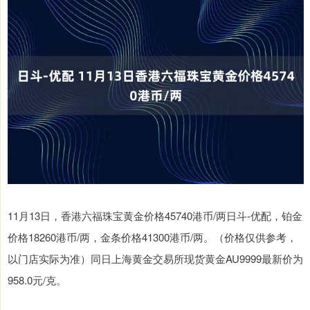
11月13日，香港六福珠宝黄金价格45740港币/两日斗-优配，铂金
价格18260港币/两，金条价格41300港币/两。（价格仅供参考，
以门店实际为准）同日上海黄金交易所现货黄金AU9999最新价为
958.0元/克。