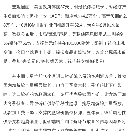
宏观层面，美国政府停摆37天，创最长停摆纪录，对经济产
生负面影响；但小非农（ADP）新增就业4.2万个，高于预期的2.
8万个，10月ISM非制造业PMI飙升至52.4，为今年2月以来最
高。数据公布后，市场“鹰派”声起，美联储降息概率从上周的9
5%骤降至62%，支撑美元维持在100.030附近，限制了锌价上涨
空间。今日全球股市上扬，提振商品市场情绪，改善金属需求前
景，叠加“去美元化”等长线因素，锌价获支撑偏强运行。
基本面，尽管前10个月进口锌矿流入及冶炼利润改善，推动
国内精炼锌产量明显增长，但自三季度末起，受沪伦比下行影
响，进口锌矿冶炼利润转负，炼厂优先采购国产矿，北方炼厂加
大冬季储备，导致锌矿供给阶段性趋紧，拖累精炼锌产量释放。
现货加工费下降，支撑内盘锌价低位反弹。整体看，锌矿周期性
供给宽松趋势渐显，但矿端增产到冶炼环节放量的传导因海外炼
厂减产而延缓。国内锌市实际成交改善有限，贴水持续，下游采