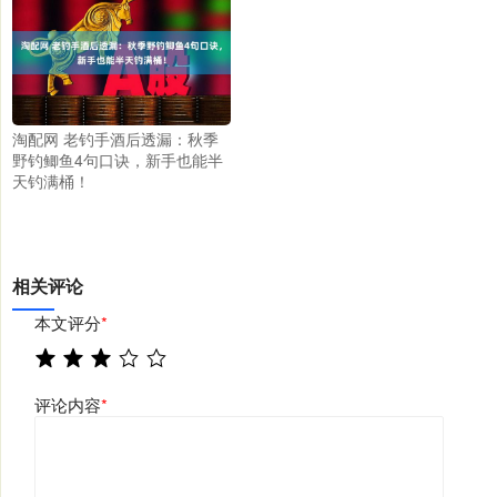
淘配网 老钓手酒后透漏：秋季
野钓鲫鱼4句口诀，新手也能半
天钓满桶！
相关评论
本文评分
*
评论内容
*