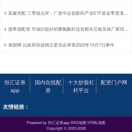
富豪优配 三季报点评：广发中证创新药产业ETF基金季度涨幅22.75%
3
捷希源配资 市场比较好的聚氨酯封边岩棉夹芯板实体厂家排名，专家团队实测报告独家发布
4
堆财网 以政府拟设独立委员会审查2023年10月7日事件
5
恒汇证券
国内在线配
十大炒股杠
配资门户网
app
资
杆平台
友情链接：
Powered by
恒汇证券app
RSS地图
HTML地图
Copyright
© 2023-2026