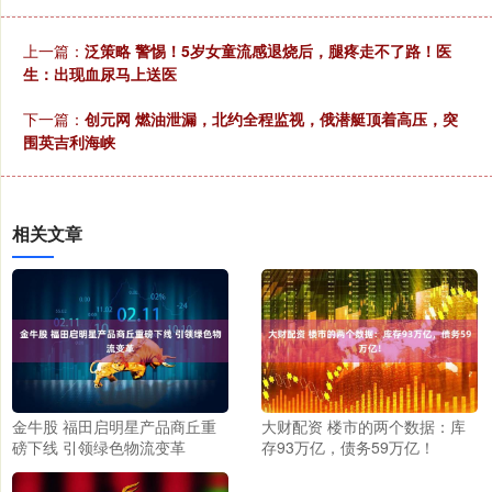
上一篇：
泛策略 警惕！5岁女童流感退烧后，腿疼走不了路！医
生：出现血尿马上送医
下一篇：
创元网 燃油泄漏，北约全程监视，俄潜艇顶着高压，突
围英吉利海峡
相关文章
金牛股 福田启明星产品商丘重
大财配资 楼市的两个数据：库
磅下线 引领绿色物流变革
存93万亿，债务59万亿！